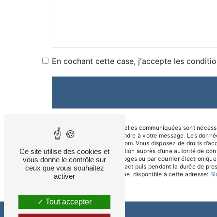
En cochant cette case, j'accepte les conditio
** Les données personnelles communiquées sont nécessaires
dans le seul but de répondre à votre message. Les donné
aefsatisfaction@gmail.com. Vous disposez de droits d’accès
d’introduire une réclamation auprès d’une autorité de con
Ce site utilise des cookies et
des Carmes, 87000 Limoges ou par courrier électronique 
vous donne le contrôle sur
période de prise de contact puis pendant la durée de presc
ceux que vous souhaitez
démarchage téléphonique, disponible à cette adresse:
Bl
activer
Tout accepter