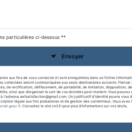
ns particulières ci-dessous **
Envoyer
 aux fins de vous contacter et sont enregistrées dans un fichier informatisé.
es collectées seront communiquées aux seuls destinataires suivants: Fleris
, de rectification, d’effacement, de portabilité, de limitation, d’opposition, 
trôle, ainsi que d’organiser le sort de vos données post-mortem. Vous pouvez e
à l'adresse aefsatisfaction@gmail.com. Un justificatif d'identité pourra vo
ription légale aux fins probatoires et de gestion des contentieux. Vous avez le 
octel.gouv.fr
. Consultez le site cnil.fr pour plus d’informations sur vos droits.