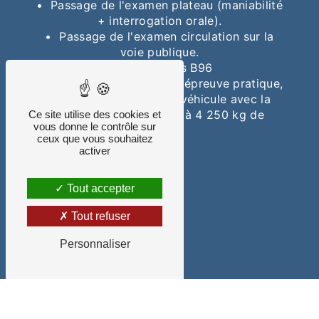
• Passage de l'examen plateau (maniabilité
+ interrogation orale).
• Passage de l'examen circulation sur la
voie publique.
Vidéos Permis B96
Découvrez les vidéos de l'épreuve pratique,
plateau (maniabilité du véhicule avec la
remorque de 3 500 kg à 4 250 kg de
Ce site utilise des cookies et
vous donne le contrôle sur
PTAC).
ceux que vous souhaitez
activer
Tout accepter
Tout refuser
Personnaliser
Recherches fréquentes
©
Vistalid
- 2026 - Tous droits réservés -